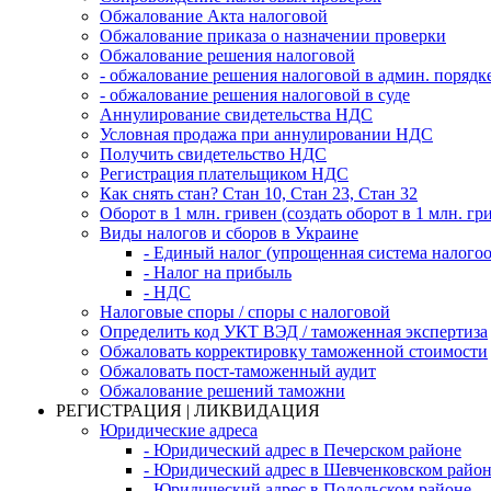
Обжалование Акта налоговой
Обжалование приказа о назначении проверки
Обжалование решения налоговой
- обжалование решения налоговой в админ. порядк
- обжалование решения налоговой в суде
Аннулирование свидетельства НДС
Условная продажа при аннулировании НДС
Получить свидетельство НДС
Регистрация плательщиком НДС
Как снять стан? Стан 10, Стан 23, Стан 32
Оборот в 1 млн. гривен (создать оборот в 1 млн. гр
Виды налогов и сборов в Украине
- Единый налог (упрощенная система налого
- Налог на прибыль
- НДС
Налоговые споры / споры с налоговой
Определить код УКТ ВЭД / таможенная экспертиза
Обжаловать корректировку таможенной стоимости
Обжаловать пост-таможенный аудит
Обжалование решений таможни
РЕГИСТРАЦИЯ | ЛИКВИДАЦИЯ
Юридические адреса
- Юридический адрес в Печерском районе
- Юридический адрес в Шевченковском райо
- Юридический адрес в Подольском районе