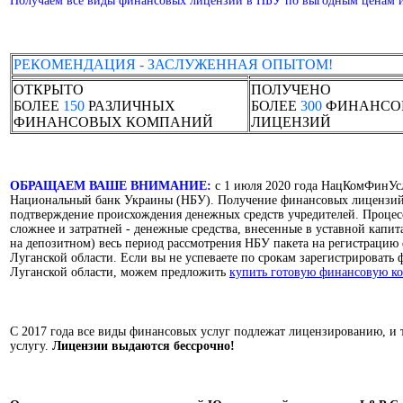
Получаем все виды финансовых лицензий в НБУ по выгодным ценам и
РЕКОМЕНДАЦИЯ - ЗАСЛУЖЕННАЯ ОПЫТОМ!
ОТКРЫТО
ПОЛУЧЕНО
БОЛЕЕ
150
РАЗЛИЧНЫХ
БОЛЕЕ
300
ФИНАНСО
ФИНАНСОВЫХ КОМПАНИЙ
ЛИЦЕНЗИЙ
ОБРАЩАЕМ ВАШЕ ВНИМАНИЕ:
с 1 июля 2020 года НацКомФинУсл
Национальный банк Украины (НБУ). Получение финансовых лицензий в
подтверждение происхождения денежных средств учредителей. Проце
сложнее и затратней - денежные средства, внесенные в уставной капи
на депозитном) весь период рассмотрения НБУ пакета на регистраци
Луганской области. Если вы не успеваете по срокам зарегистрироват
Луганской области, можем предложить
купить готовую финансовую к
С 2017 года все виды финансовых услуг подлежат лицензированию, и
услугу.
Лицензии выдаются бессрочно!