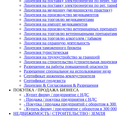
Лицензия на поставку электроэнергии по нерег. та
Лицензия на поставку электроэнергии по рег. тари
Лицензия на медицину (медицинскую практику)
Лицензия на производство медикаментов
Лицензия на торговлю медикаментами
Лицензия на импорт медикаментов
Лицензия на производство ветеринарных препарат
Лицензия на торговлю ветеринарными препаратам
Лицензия на торговлю алкоголем / табаком
Лицензия на охранную деятельность
Лицензия таможенного брокера
Лицензия туристическая
Лицензия на трудоустройство за границей
Лицензия на строительство (строительная лицензия
Разрешение на работы повышенной опасности
Разрешение специальное на использование недр
Сертификат инженера-землеустроителя
Сертификат геодезиста
Лицензии & Согласования & Разрешения
ПОКУПКА / ПРОДАЖА БИЗНЕСА
- Купит фирму / предприятие с НДС
- Продажа / покупка предприятия с НДС
- Покупка / продажа предприятий с оборотом в 300
- Купить фирму / предприятие с оборотом в 300 000
НЕДВИЖИМОСТЬ | СТРОИТЕЛЬСТВО | ЗЕМЛЯ