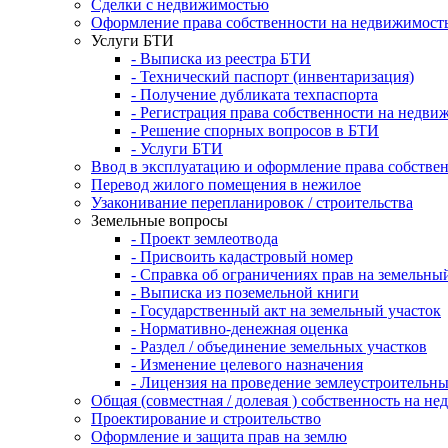
Сделки с недвижимостью
Оформление права собственности на недвижимост
Услуги БТИ
- Выписка из реестра БТИ
- Технический паспорт (инвентаризация)
- Получение дубликата техпаспорта
- Регистрация права собственности на недви
- Решение спорных вопросов в БТИ
- Услуги БТИ
Ввод в эксплуатацию и оформление права собстве
Перевод жилого помещения в нежилое
Узаконивание перепланировок / строительства
Земельные вопросы
- Проект землеотвода
- Присвоить кадастровый номер
- Справка об ограничениях прав на земельны
- Выписка из поземельной книги
- Государственный акт на земельный участок
- Нормативно-денежная оценка
- Раздел / объединение земельных участков
- Изменение целевого назначения
- Лицензия на проведение землеустроительны
Общая (совместная / долевая ) собственность на н
Проектирование и строительство
Оформление и защита прав на землю