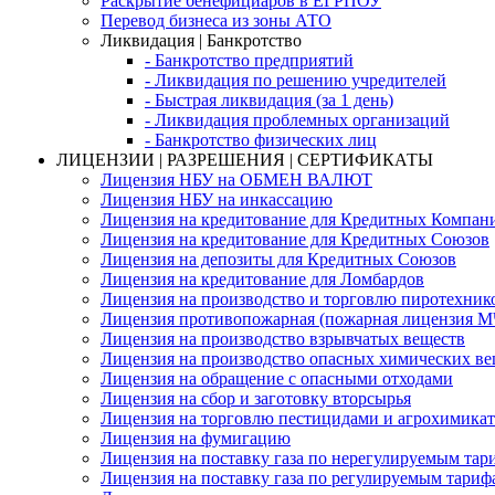
Раскрытие бенефициаров в ЕГРПОУ
Перевод бизнеса из зоны АТО
Ликвидация | Банкротство
- Банкротство предприятий
- Ликвидация по решению учредителей
- Быстрая ликвидация (за 1 день)
- Ликвидация проблемных организаций
- Банкротство физических лиц
ЛИЦЕНЗИИ | РАЗРЕШЕНИЯ | СЕРТИФИКАТЫ
Лицензия НБУ на ОБМЕН ВАЛЮТ
Лицензия НБУ на инкассацию
Лицензия на кредитование для Кредитных Компан
Лицензия на кредитование для Кредитных Союзов
Лицензия на депозиты для Кредитных Союзов
Лицензия на кредитование для Ломбардов
Лицензия на производство и торговлю пиротехник
Лицензия противопожарная (пожарная лицензия 
Лицензия на производство взрывчатых веществ
Лицензия на производство опасных химических ве
Лицензия на обращение с опасными отходами
Лицензия на сбор и заготовку вторсырья
Лицензия на торговлю пестицидами и агрохимика
Лицензия на фумигацию
Лицензия на поставку газа по нерегулируемым тар
Лицензия на поставку газа по регулируемым тариф