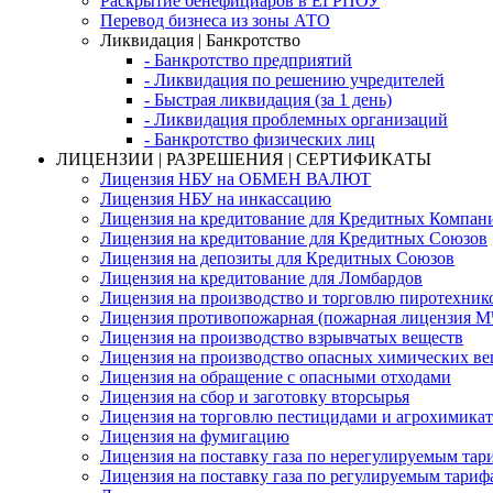
Раскрытие бенефициаров в ЕГРПОУ
Перевод бизнеса из зоны АТО
Ликвидация | Банкротство
- Банкротство предприятий
- Ликвидация по решению учредителей
- Быстрая ликвидация (за 1 день)
- Ликвидация проблемных организаций
- Банкротство физических лиц
ЛИЦЕНЗИИ | РАЗРЕШЕНИЯ | СЕРТИФИКАТЫ
Лицензия НБУ на ОБМЕН ВАЛЮТ
Лицензия НБУ на инкассацию
Лицензия на кредитование для Кредитных Компан
Лицензия на кредитование для Кредитных Союзов
Лицензия на депозиты для Кредитных Союзов
Лицензия на кредитование для Ломбардов
Лицензия на производство и торговлю пиротехник
Лицензия противопожарная (пожарная лицензия 
Лицензия на производство взрывчатых веществ
Лицензия на производство опасных химических ве
Лицензия на обращение с опасными отходами
Лицензия на сбор и заготовку вторсырья
Лицензия на торговлю пестицидами и агрохимика
Лицензия на фумигацию
Лицензия на поставку газа по нерегулируемым тар
Лицензия на поставку газа по регулируемым тариф