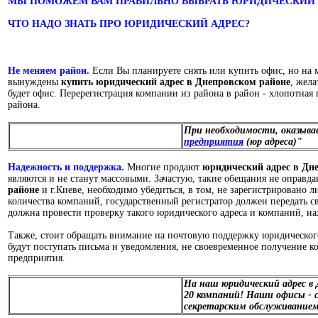
МЫ ПОМОЖЕМ ВАМ ПРАВИЛЬНО ВЫБРАТЬ ЮРИДИЧЕСКИЙ 
ЧТО НАДО ЗНАТЬ ПРО ЮРИДИЧЕСКИЙ АДРЕС?
Не меняем район.
Если Вы планируете снять или купить офис, но на
вынуждены
купить
юридический адрес в Днепровском районе
, жела
будет офис. Перерегистрация компании из района в район - хлопотная 
района.
При необходимости, оказывае
предприятия
(юр адреса)"
Надежность и поддержка.
Многие продают
юридический адрес в Дн
являются и не станут массовыми. Зачастую, такие обещания не оправд
районе
и г.Киеве, необходимо убедиться, в том, не зарегистрировано 
количества компаний, государственный регистратор должен передать све
должна провести проверку такого юридического адреса и компаний, на
Также, стоит обращать внимание на почтовую поддержку юридическог
будут поступать письма и уведомления, не своевременное получение к
предприятия.
На наш юридический
адрес в
20 компаний! Наши офисы - 
секретарским обслуживанием