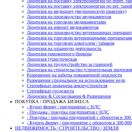
Лицензия на поставку электроэнергии по нерег. та
Лицензия на поставку электроэнергии по рег. тари
Лицензия на медицину (медицинскую практику)
Лицензия на производство медикаментов
Лицензия на торговлю медикаментами
Лицензия на импорт медикаментов
Лицензия на производство ветеринарных препарат
Лицензия на торговлю ветеринарными препаратам
Лицензия на торговлю алкоголем / табаком
Лицензия на охранную деятельность
Лицензия таможенного брокера
Лицензия туристическая
Лицензия на трудоустройство за границей
Лицензия на строительство (строительная лицензия
Разрешение на работы повышенной опасности
Разрешение специальное на использование недр
Сертификат инженера-землеустроителя
Сертификат геодезиста
Лицензии & Согласования & Разрешения
ПОКУПКА / ПРОДАЖА БИЗНЕСА
- Купит фирму / предприятие с НДС
- Продажа / покупка предприятия с НДС
- Покупка / продажа предприятий с оборотом в 300
- Купить фирму / предприятие с оборотом в 300 000
НЕДВИЖИМОСТЬ | СТРОИТЕЛЬСТВО | ЗЕМЛЯ