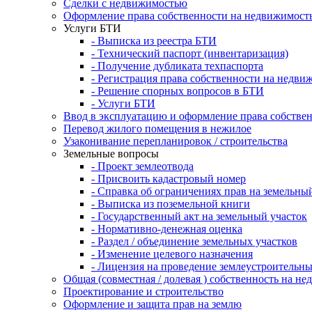
Сделки с недвижимостью
Оформление права собственности на недвижимост
Услуги БТИ
- Выписка из реестра БТИ
- Технический паспорт (инвентаризация)
- Получение дубликата техпаспорта
- Регистрация права собственности на недви
- Решение спорных вопросов в БТИ
- Услуги БТИ
Ввод в эксплуатацию и оформление права собстве
Перевод жилого помещения в нежилое
Узаконивание перепланировок / строительства
Земельные вопросы
- Проект землеотвода
- Присвоить кадастровый номер
- Справка об ограничениях прав на земельны
- Выписка из поземельной книги
- Государственный акт на земельный участок
- Нормативно-денежная оценка
- Раздел / объединение земельных участков
- Изменение целевого назначения
- Лицензия на проведение землеустроительны
Общая (совместная / долевая ) собственность на н
Проектирование и строительство
Оформление и защита прав на землю