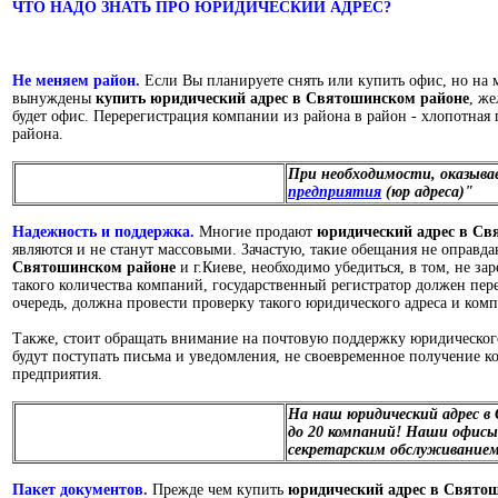
ЧТО НАДО ЗНАТЬ ПРО ЮРИДИЧЕСКИЙ АДРЕС?
Не меняем район.
Если Вы планируете снять или купить офис, но на
вынуждены
купить
юридический адрес в Святошинском районе
, же
будет офис. Перерегистрация компании из района в район - хлопотная 
района.
При необходимости, оказывае
предприятия
(юр адреса)"
Надежность и поддержка.
Многие продают
юридический адрес в С
являются и не станут массовыми. Зачастую, такие обещания не оправд
Святошинском районе
и г.Киеве, необходимо убедиться, в том, не з
такого количества компаний, государственный регистратор должен перед
очередь, должна провести проверку такого юридического адреса и ком
Также, стоит обращать внимание на почтовую поддержку юридическог
будут поступать письма и уведомления, не своевременное получение к
предприятия.
На наш юридический
адрес в
до 20 компаний! Наши офисы
секретарским обслуживанием
Пакет документов.
Прежде чем купить
юридический адрес
в Святош