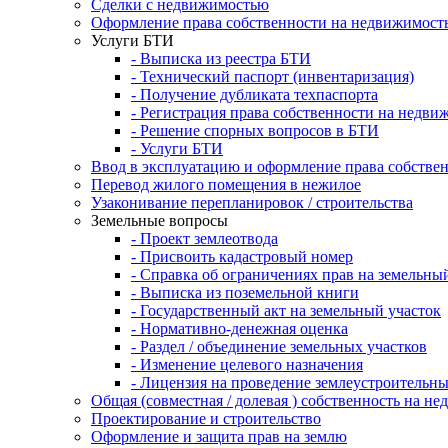
Сделки с недвижимостью
Оформление права собственности на недвижимост
Услуги БТИ
- Выписка из реестра БТИ
- Технический паспорт (инвентаризация)
- Получение дубликата техпаспорта
- Регистрация права собственности на недви
- Решение спорных вопросов в БТИ
- Услуги БТИ
Ввод в эксплуатацию и оформление права собстве
Перевод жилого помещения в нежилое
Узаконивание перепланировок / строительства
Земельные вопросы
- Проект землеотвода
- Присвоить кадастровый номер
- Справка об ограничениях прав на земельны
- Выписка из поземельной книги
- Государственный акт на земельный участок
- Нормативно-денежная оценка
- Раздел / объединение земельных участков
- Изменение целевого назначения
- Лицензия на проведение землеустроительны
Общая (совместная / долевая ) собственность на н
Проектирование и строительство
Оформление и защита прав на землю