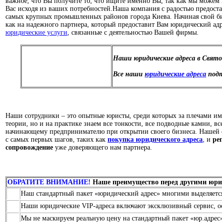
важное, что Вы получите то, что ищите именно Вы, так как мы можем 
Вас исходя из ваших потребностей.
Наша компания с радостью предост
самых крупных промышленных районов города Киева. Начиная свой би
как на надежного партнера, который предоставит Вам юридический ад
юридические услуги
, связанные с деятельностью Вашей фирмы.
Наши юридические адреса в Свят
Все наши
юридические адреса
подт
Наши сотрудники – это опытные юристы, среди которых за плечами име
теории, но и на практике знаем все тонкости, все подводные камни, вс
начинающему предпринимателю при открытии своего бизнеса. Нашей с
с самых первых шагов, таких как
покупка
юридического адреса
, и
ре
сопровождение
уже доверяющего нам партнера.
ОБРАТИТЕ ВНИМАНИЕ!
Наше преимущество перед другими юр
Наш стандартный пакет «юридический адрес» многими выделяется
Наши юридические VIP-адреса включают эксклюзивный сервис, о
Мы не маскируем реальную цену на стандартный пакет «юр.адрес»