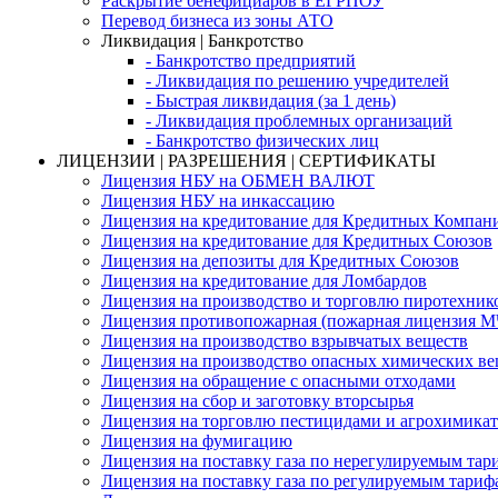
Раскрытие бенефициаров в ЕГРПОУ
Перевод бизнеса из зоны АТО
Ликвидация | Банкротство
- Банкротство предприятий
- Ликвидация по решению учредителей
- Быстрая ликвидация (за 1 день)
- Ликвидация проблемных организаций
- Банкротство физических лиц
ЛИЦЕНЗИИ | РАЗРЕШЕНИЯ | СЕРТИФИКАТЫ
Лицензия НБУ на ОБМЕН ВАЛЮТ
Лицензия НБУ на инкассацию
Лицензия на кредитование для Кредитных Компан
Лицензия на кредитование для Кредитных Союзов
Лицензия на депозиты для Кредитных Союзов
Лицензия на кредитование для Ломбардов
Лицензия на производство и торговлю пиротехник
Лицензия противопожарная (пожарная лицензия 
Лицензия на производство взрывчатых веществ
Лицензия на производство опасных химических ве
Лицензия на обращение с опасными отходами
Лицензия на сбор и заготовку вторсырья
Лицензия на торговлю пестицидами и агрохимика
Лицензия на фумигацию
Лицензия на поставку газа по нерегулируемым тар
Лицензия на поставку газа по регулируемым тариф