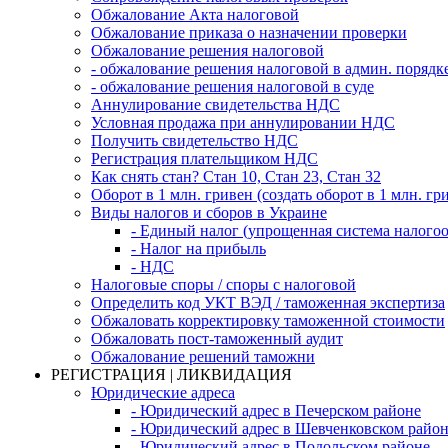
Обжалование Акта налоговой
Обжалование приказа о назначении проверки
Обжалование решения налоговой
- обжалование решения налоговой в админ. порядк
- обжалование решения налоговой в суде
Аннулирование свидетельства НДС
Условная продажа при аннулировании НДС
Получить свидетельство НДС
Регистрация плательщиком НДС
Как снять стан? Стан 10, Стан 23, Стан 32
Оборот в 1 млн. гривен (создать оборот в 1 млн. гр
Виды налогов и сборов в Украине
- Единый налог (упрощенная система налого
- Налог на прибыль
- НДС
Налоговые споры / споры с налоговой
Определить код УКТ ВЭД / таможенная экспертиза
Обжаловать корректировку таможенной стоимости
Обжаловать пост-таможенный аудит
Обжалование решений таможни
РЕГИСТРАЦИЯ | ЛИКВИДАЦИЯ
Юридические адреса
- Юридический адрес в Печерском районе
- Юридический адрес в Шевченковском райо
- Юридический адрес в Подольском районе