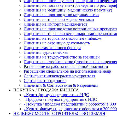
Лицензия на поставку электроэнергии по нерег. та
Лицензия на поставку электроэнергии по рег. тари
Лицензия на медицину (медицинскую практику)
Лицензия на производство медикаментов
Лицензия на торговлю медикаментами
Лицензия на импорт медикаментов
Лицензия на производство ветеринарных препарат
Лицензия на торговлю ветеринарными препаратам
Лицензия на торговлю алкоголем / табаком
Лицензия на охранную деятельность
Лицензия таможенного брокера
Лицензия туристическая
Лицензия на трудоустройство за границей
Лицензия на строительство (строительная лицензия
Разрешение на работы повышенной опасности
Разрешение специальное на использование недр
Сертификат инженера-землеустроителя
Сертификат геодезиста
Лицензии & Согласования & Разрешения
ПОКУПКА / ПРОДАЖА БИЗНЕСА
- Купит фирму / предприятие с НДС
- Продажа / покупка предприятия с НДС
- Покупка / продажа предприятий с оборотом в 300
- Купить фирму / предприятие с оборотом в 300 000
НЕДВИЖИМОСТЬ | СТРОИТЕЛЬСТВО | ЗЕМЛЯ