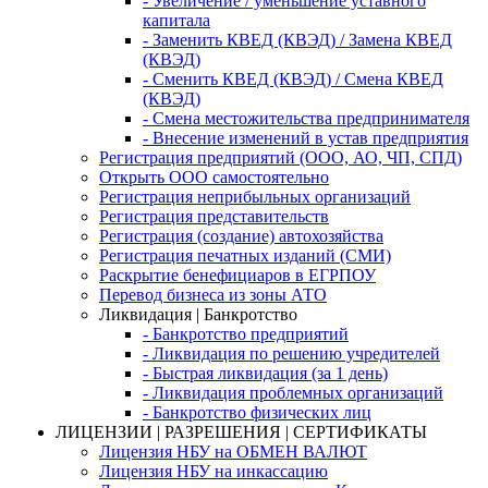
- Увеличение / уменьшение уставного
капитала
- Заменить КВЕД (КВЭД) / Замена КВЕД
(КВЭД)
- Сменить КВЕД (КВЭД) / Смена КВЕД
(КВЭД)
- Смена местожительства предпринимателя
- Внесение изменений в устав предприятия
Регистрация предприятий (ООО, АО, ЧП, СПД)
Открыть ООО самостоятельно
Регистрация неприбыльных организаций
Регистрация представительств
Регистрация (создание) автохозяйства
Регистрация печатных изданий (СМИ)
Раскрытие бенефициаров в ЕГРПОУ
Перевод бизнеса из зоны АТО
Ликвидация | Банкротство
- Банкротство предприятий
- Ликвидация по решению учредителей
- Быстрая ликвидация (за 1 день)
- Ликвидация проблемных организаций
- Банкротство физических лиц
ЛИЦЕНЗИИ | РАЗРЕШЕНИЯ | СЕРТИФИКАТЫ
Лицензия НБУ на ОБМЕН ВАЛЮТ
Лицензия НБУ на инкассацию