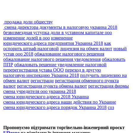
продажа доли обществу
смена директора документы в налоговую украина 2018
безвозмездная уступка доли в уставном капитале ооо
изменение долей в ооо
изменение
юридического адреса предприятия Украина 2018
как
оспорить штраф налоговой
лицензия на обмен валют
новый
устав ооо 2018
обжалование налогового решения
обжалование налогового решения уведомления
обжаловать
ППР
обжаловать решение уведомление налоговой
перерегистрация устава ООО
переход в другую
налоговую инспекцию Украина 2018
получить лицензию на
обмен валют
регистраци
регистрация обменного пункта
валют
регистрация пункта обмена валют
регистрация фирмы
смена учредителя ооо украина 2018
смена юридического адреса 2018 Украина
смена юридического адреса наши действия по Украине
смена юридического адреса порядок Украина 2018
соз
Пропонуємо підтримати торгівельно-інженерний проєкт
UDrone
та відвідати їх інтернет магазин: