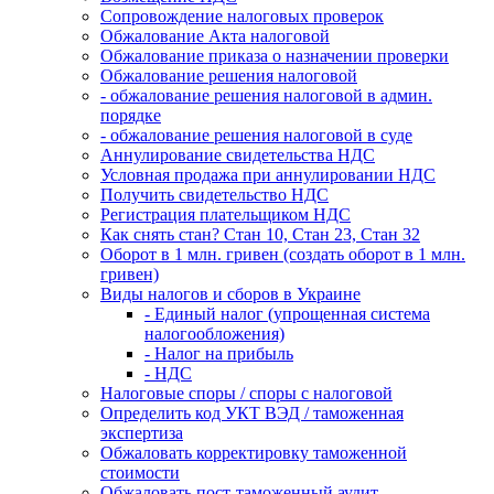
Сопровождение налоговых проверок
Обжалование Акта налоговой
Обжалование приказа о назначении проверки
Обжалование решения налоговой
- обжалование решения налоговой в админ.
порядке
- обжалование решения налоговой в суде
Аннулирование свидетельства НДС
Условная продажа при аннулировании НДС
Получить свидетельство НДС
Регистрация плательщиком НДС
Как снять стан? Стан 10, Стан 23, Стан 32
Оборот в 1 млн. гривен (создать оборот в 1 млн.
гривен)
Виды налогов и сборов в Украине
- Единый налог (упрощенная система
налогообложения)
- Налог на прибыль
- НДС
Налоговые споры / споры с налоговой
Определить код УКТ ВЭД / таможенная
экспертиза
Обжаловать корректировку таможенной
стоимости
Обжаловать пост-таможенный аудит