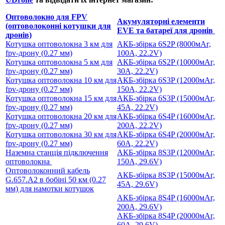
Оптоволокно для FPV
Акумуляторні елементи
(оптоволоконні котушки для
EVE та батареї для дронів
дронів)
Котушка оптоволокна 3 км для
АКБ-збірка 6S2P (8000мАг,
fpv-дрону (0.27 мм)
100А, 22.2V)
Котушка оптоволокна 5 км для
АКБ-збірка 6S2P (10000мАг,
fpv-дрону (0.27 мм)
30А, 22.2V)
Котушка оптоволокна 10 км для
АКБ-збірка 6S3P (12000мАг,
fpv-дрону (0.27 мм)
150А, 22.2V)
Котушка оптоволокна 15 км для
АКБ-збірка 6S3P (15000мАг,
fpv-дрону (0.27 мм)
45А, 22.2V)
Котушка оптоволокна 20 км для
АКБ-збірка 6S4P (16000мАг,
fpv-дрону (0.27 мм)
200А, 22.2V)
Котушка оптоволокна 30 км для
АКБ-збірка 6S4P (20000мАг,
fpv-дрону (0.27 мм)
60А, 22.2V)
Наземна станція підключення
АКБ-збірка 8S3P (12000мАг,
оптоволокна
150А, 29.6V)
Оптоволоконний кабель
АКБ-збірка 8S3P (15000мАг,
G.657.A2 в бобіні 50 км (0.27
45А, 29.6V)
мм)
для намотки котушок
АКБ-збірка 8S4P (16000мАг,
200А, 29.6V)
АКБ-збірка 8S4P (20000мАг,
60А, 29.6V)