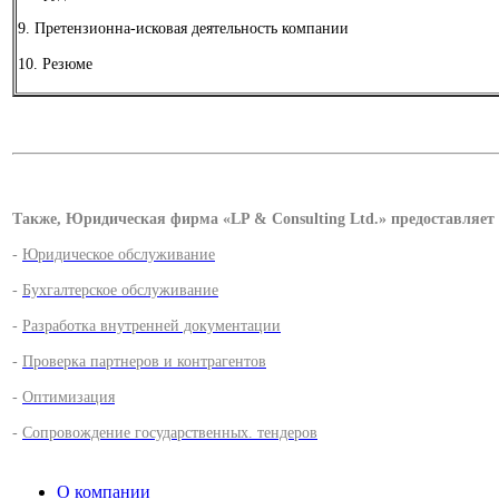
9. Претензионна-исковая деятельность компании
10. Резюме
Также, Юридическая фирма «LP & Consulting Ltd.» предоставляет 
-
Юридическое обслуживание
-
Бухгалтерское обслуживание
-
Разработка внутренней документации
-
Проверка партнеров и контрагентов
-
Оптимизация
-
Сопровождение государственных. тендеров
О компании