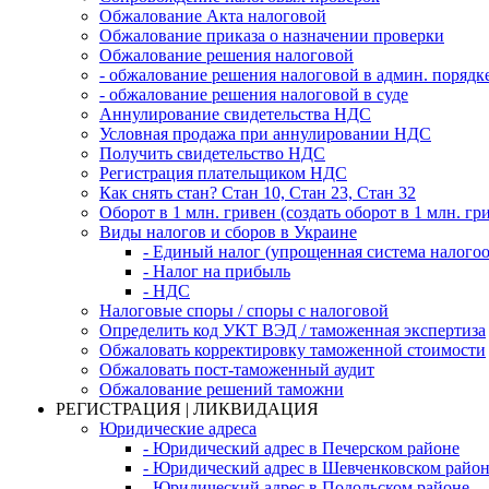
Обжалование Акта налоговой
Обжалование приказа о назначении проверки
Обжалование решения налоговой
- обжалование решения налоговой в админ. порядк
- обжалование решения налоговой в суде
Аннулирование свидетельства НДС
Условная продажа при аннулировании НДС
Получить свидетельство НДС
Регистрация плательщиком НДС
Как снять стан? Стан 10, Стан 23, Стан 32
Оборот в 1 млн. гривен (создать оборот в 1 млн. гр
Виды налогов и сборов в Украине
- Единый налог (упрощенная система налого
- Налог на прибыль
- НДС
Налоговые споры / споры с налоговой
Определить код УКТ ВЭД / таможенная экспертиза
Обжаловать корректировку таможенной стоимости
Обжаловать пост-таможенный аудит
Обжалование решений таможни
РЕГИСТРАЦИЯ | ЛИКВИДАЦИЯ
Юридические адреса
- Юридический адрес в Печерском районе
- Юридический адрес в Шевченковском райо
- Юридический адрес в Подольском районе