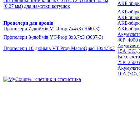
Оптоволоконний кабель G.657.A2 в бобіні 50 км
АКБ-збірк
(0.27 мм)
для намотки котушок
АКБ-збірк
АКБ-збірк
Пропелери для дронів
АКБ-збірк
Пропелери 7-дюймів VT-Prop 7x4x3 (7040-3)
АКБ-збірк
Акумулято
Пропелери 8-дюймів VT-Prop 8x3.7x3 (8037-3)
40P: 4000
Акумулято
Пропелери 10-дюймів VT-Prop MacroQuad 10х4.5х3
15А (3С),
Високостр
25P: 2500
Акумулято
10А (3C),