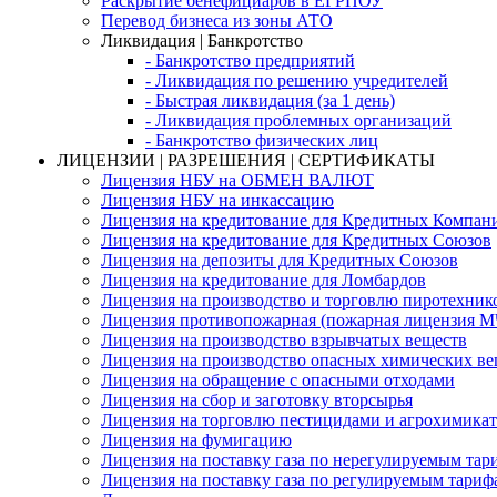
Раскрытие бенефициаров в ЕГРПОУ
Перевод бизнеса из зоны АТО
Ликвидация | Банкротство
- Банкротство предприятий
- Ликвидация по решению учредителей
- Быстрая ликвидация (за 1 день)
- Ликвидация проблемных организаций
- Банкротство физических лиц
ЛИЦЕНЗИИ | РАЗРЕШЕНИЯ | СЕРТИФИКАТЫ
Лицензия НБУ на ОБМЕН ВАЛЮТ
Лицензия НБУ на инкассацию
Лицензия на кредитование для Кредитных Компан
Лицензия на кредитование для Кредитных Союзов
Лицензия на депозиты для Кредитных Союзов
Лицензия на кредитование для Ломбардов
Лицензия на производство и торговлю пиротехник
Лицензия противопожарная (пожарная лицензия 
Лицензия на производство взрывчатых веществ
Лицензия на производство опасных химических ве
Лицензия на обращение с опасными отходами
Лицензия на сбор и заготовку вторсырья
Лицензия на торговлю пестицидами и агрохимика
Лицензия на фумигацию
Лицензия на поставку газа по нерегулируемым тар
Лицензия на поставку газа по регулируемым тариф