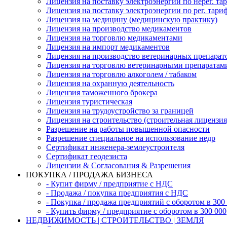
Лицензия на поставку электроэнергии по нерег. та
Лицензия на поставку электроэнергии по рег. тари
Лицензия на медицину (медицинскую практику)
Лицензия на производство медикаментов
Лицензия на торговлю медикаментами
Лицензия на импорт медикаментов
Лицензия на производство ветеринарных препарат
Лицензия на торговлю ветеринарными препаратам
Лицензия на торговлю алкоголем / табаком
Лицензия на охранную деятельность
Лицензия таможенного брокера
Лицензия туристическая
Лицензия на трудоустройство за границей
Лицензия на строительство (строительная лицензия
Разрешение на работы повышенной опасности
Разрешение специальное на использование недр
Сертификат инженера-землеустроителя
Сертификат геодезиста
Лицензии & Согласования & Разрешения
ПОКУПКА / ПРОДАЖА БИЗНЕСА
- Купит фирму / предприятие с НДС
- Продажа / покупка предприятия с НДС
- Покупка / продажа предприятий с оборотом в 300
- Купить фирму / предприятие с оборотом в 300 000
НЕДВИЖИМОСТЬ | СТРОИТЕЛЬСТВО | ЗЕМЛЯ