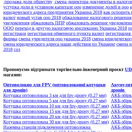
продажа доли обществу
смена директора документы в налого
уступка доли в уставном капитале ооо
изменение долей в ооо
юридического адреса предприятия Украина 2018
как оспорить
валют
новый устав ооо 2018
обжалование налогового решения
уведомления
обжаловать ППР
обжаловать решение уведомлен
ООО
переход в другую налоговую инспекцию Украина 2018
п
регистраци
регистрация обменного пункта валют
регистрация
фирмы
смена учредителя ооо украина 2018
смена юридическог
смена юридического адреса наши действия по Украине
смена 
2018
соз
Пропонуємо підтримати торгівельно-інженерний проєкт
UD
магазин:
Оптоволокно для FPV (оптоволоконні котушки
Акумулято
для дронів)
дронів
Котушка оптоволокна 3 км для fpv-дрону (0.27 мм)
АКБ-збірк
Котушка оптоволокна 5 км для fpv-дрону (0.27 мм)
АКБ-збірк
Котушка оптоволокна 10 км для fpv-дрону (0.27 мм)
АКБ-збірк
Котушка оптоволокна 15 км для fpv-дрону (0.27 мм)
АКБ-збірк
Котушка оптоволокна 20 км для fpv-дрону (0.27 мм)
АКБ-збірк
Котушка оптоволокна 30 км для fpv-дрону (0.27 мм)
АКБ-збірк
Наземна станція підключення оптоволокна
АКБ-збірк