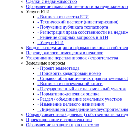
Сделки с недвижимостью
Оформление права собственности на недвижимост
Услуги БТИ
- Выписка из реестра БТИ
- Технический паспорт (инвентаризация)
- Получение дубликата техпаспорта
- Регистрация права собственности на недви
- Решение спорных вопросов в БТИ
- Услуги БТИ
Ввод в эксплуатацию и оформление права собстве
Перевод жилого помещения в нежилое
Узаконивание перепланировок / строительства
Земельные вопросы
- Проект землеотвода
- Присвоить кадастровый номер
- Справка об ограничениях прав на земельны
- Выписка из поземельной книги
- Государственный акт на земельный участок
- Нормативно-денежная оценка
- Раздел / объединение земельных участков
- Изменение целевого назначения
- Лицензия на проведение землеустроительны
Общая (совместная / долевая ) собственность на н
Проектирование и строительство
Оформление и защита прав на землю