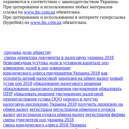
охраняются в соответствии с законодательством Украины.
При цитировании и использовании любых материалов
ссылка на
www.lpc.com.ua
обязательна.
При цитировании и использовании в интернете гиперссылка
(hyperlink) на
www.lpc.com.ua
обязательна.
продажа доли обществу
смена директора документы в налоговую украина 2018
безвозмездная уступка доли в уставном капитале ооо
изменение долей в ооо
изменение
юридического адреса предприятия Украина 2018
как
оспорить штраф налоговой
лицензия на обмен валют
новый
устав ооо 2018
обжалование налогового решения
обжалование налогового решения уведомления
обжаловать
ППР
обжаловать решение уведомление налоговой
перерегистрация устава ООО
переход в другую
налоговую инспекцию Украина 2018
получить лицензию на
обмен валют
регистраци
регистрация обменного пункта
валют
регистрация пункта обмена валют
регистрация фирмы
смена учредителя ооо украина 2018
смена юридического адреса 2018 Украина