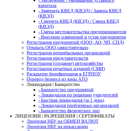
- Увеличение / уменьшение уставного
капитала
- Заменить КВЕД (КВЭД) / Замена КВЕД
(КВЭД)
- Сменить КВЕД (КВЭД) / Смена КВЕД
(КВЭД)
- Смена местожительства предпринимателя
- Внесение изменений в устав предприятия
Регистрация предприятий (ООО, АО, ЧП, СПД)
Открыть ООО самостоятельно
Регистрация неприбыльных организаций
Регистрация представительств
Регистрация (создание) автохозяйства
Регистрация печатных изданий (СМИ)
Раскрытие бенефициаров в ЕГРПОУ
Перевод бизнеса из зоны АТО
Ликвидация | Банкротство
- Банкротство предприятий
- Ликвидация по решению учредителей
- Быстрая ликвидация (за 1 день)
- Ликвидация проблемных организаций
- Банкротство физических лиц
ЛИЦЕНЗИИ | РАЗРЕШЕНИЯ | СЕРТИФИКАТЫ
Лицензия НБУ на ОБМЕН ВАЛЮТ
Лицензия НБУ на инкассацию