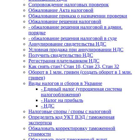
Сопровождение налоговых проверок
Обжалование Акта налоговой
Обжалование приказа о назначении проверки
Обжалование решения налоговой
- обжалование решения налоговой в админ.
порядке
- обжалование решения налоговой в суде
Аннулирование свидетельства НДС
Условная продажа при аннулировании НДС
Получить свидетельство НДС
Регистрация плательщиком НДС
Как снять стан? Стан 10, Стан 23, Стан 32
Оборот в 1 млн. гривен (создать оборот в 1 млн.
гривен)
Виды налогов и сборов в Украине
- Единый налог (упрощенная система
налогообложения)
- Налог на прибыль
- НДС
Налоговые споры / споры с налоговой
Определить код УКТ ВЭД / таможенная
экспертиза
Обжаловать корректировку таможенной
стоимости
Обжаловать пост-таможенный аудит