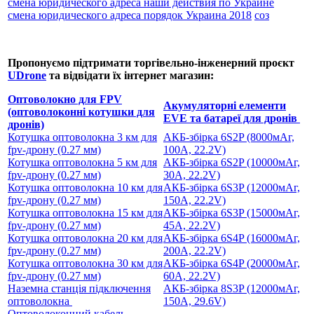
смена юридического адреса наши действия по Украине
смена юридического адреса порядок Украина 2018
соз
Пропонуємо підтримати торгівельно-інженерний проєкт
UDrone
та відвідати їх інтернет магазин:
Оптоволокно для FPV
Акумуляторні елементи
(оптоволоконні котушки для
EVE та батареї для дронів
дронів)
Котушка оптоволокна 3 км для
АКБ-збірка 6S2P (8000мАг,
fpv-дрону (0.27 мм)
100А, 22.2V)
Котушка оптоволокна 5 км для
АКБ-збірка 6S2P (10000мАг,
fpv-дрону (0.27 мм)
30А, 22.2V)
Котушка оптоволокна 10 км для
АКБ-збірка 6S3P (12000мАг,
fpv-дрону (0.27 мм)
150А, 22.2V)
Котушка оптоволокна 15 км для
АКБ-збірка 6S3P (15000мАг,
fpv-дрону (0.27 мм)
45А, 22.2V)
Котушка оптоволокна 20 км для
АКБ-збірка 6S4P (16000мАг,
fpv-дрону (0.27 мм)
200А, 22.2V)
Котушка оптоволокна 30 км для
АКБ-збірка 6S4P (20000мАг,
fpv-дрону (0.27 мм)
60А, 22.2V)
Наземна станція підключення
АКБ-збірка 8S3P (12000мАг,
оптоволокна
150А, 29.6V)
Оптоволоконний кабель