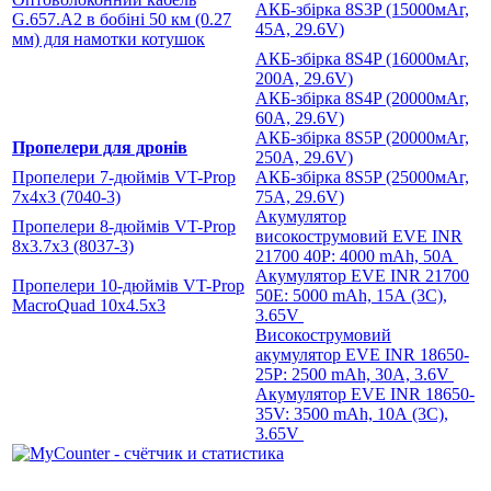
АКБ-збірка 8S3P (15000мАг,
G.657.A2 в бобіні 50 км (0.27
45А, 29.6V)
мм)
для намотки котушок
АКБ-збірка 8S4P (16000мАг,
200А, 29.6V)
АКБ-збірка 8S4P (20000мАг,
60А, 29.6V)
АКБ-збірка 8S5P (20000мАг,
Пропелери для дронів
250А, 29.6V)
Пропелери 7-дюймів VT-Prop
АКБ-збірка 8S5P (25000мАг,
7x4x3 (7040-3)
75А, 29.6V)
Акумулятор
Пропелери 8-дюймів VT-Prop
високострумовий EVE INR
8x3.7x3 (8037-3)
21700 40P: 4000 mAh, 50А
Акумулятор EVE INR 21700
Пропелери 10-дюймів VT-Prop
50Е: 5000 mAh, 15А (3С),
MacroQuad 10х4.5х3
3.65V
Високострумовий
акумулятор EVE INR 18650-
25P: 2500 mAh, 30А, 3.6V
Акумулятор EVE INR 18650-
35V: 3500 mAh, 10А (3C),
3.65V